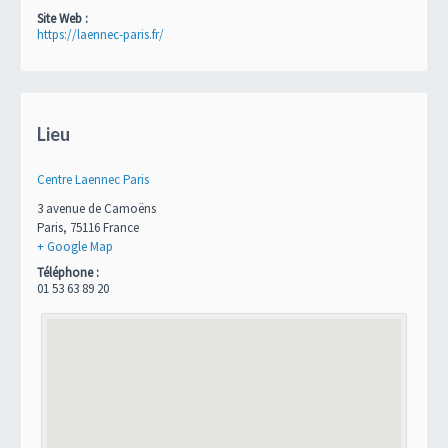
Site Web :
https://laennec-paris.fr/
Lieu
Centre Laennec Paris
3 avenue de Camoëns
Paris
,
75116
France
+ Google Map
Téléphone :
01 53 63 89 20