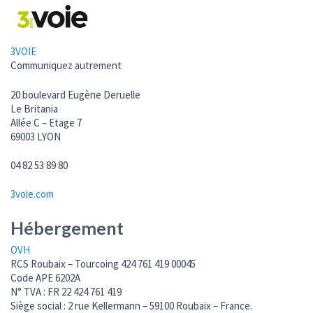
3VOIE
Communiquez autrement
20 boulevard Eugène De­ruel­le
Le Britania
Allée C – Etage 7
69003 LYON
04 82 53 89 80
3voie.com
Hébergement
OVH
RCS Roubaix – Tourcoing 424 761 419 00045
Code APE 6202A
N° TVA : FR 22 424 761 419
Siège social : 2 rue Kellermann – 59100 Roubaix – France.