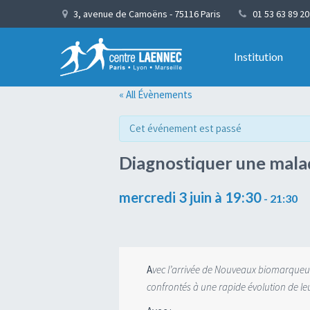
3, avenue de Camoëns - 75116 Paris
01 53 63 89 20
Institution
« All Évènements
Cet événement est passé
Diagnostiquer une malad
mercredi 3 juin à 19:30
-
21:30
Navigation
A
vec l’arrivée de Nouveaux biomarqueur
Évènement
confrontés à une rapide évolution de l