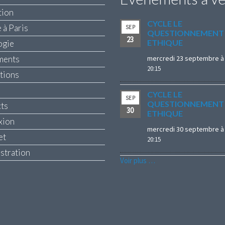
tion
CYCLE LE
 à Paris
SEP
QUESTIONNEMENT
23
ETHIQUE
ogie
ments
mercredi 23 septembre à 
20:15
ptions
CYCLE LE
SEP
QUESTIONNEMENT
ts
30
ETHIQUE
xion
mercredi 30 septembre à 
et
20:15
stration
Voir plus …