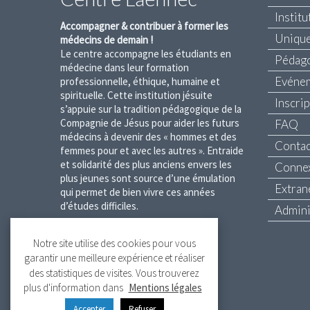
Institu
Accompagner & contribuer à former les
Unique
médecins de demain !
Le centre accompagne les étudiants en
Pédag
médecine dans leur formation
Evéne
professionnelle, éthique, humaine et
spirituelle. Cette institution jésuite
Inscri
s’appuie sur la tradition pédagogique de la
Compagnie de Jésus pour aider les futurs
FAQ
médecins à devenir des « hommes et des
Contac
femmes pour et avec les autres ». Entraide
et solidarité des plus anciens envers les
Conne
plus jeunes sont source d’une émulation
Extran
qui permet de bien vivre ces années
d’études difficiles.
Admini
Mentions légales
Notre site utilise des cookies pour vous
garantir une meilleure expérience et réaliser
Création et réalisation :
3VOIE
des statistiques de visites. Vous trouverez
plus d'information dans
Mentions légales
Accepter
Refuser