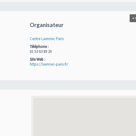
+
Organisateur
Centre Laennec Paris
Téléphone :
01 53 63 89 20
Site Web :
https://laennec-paris.fr/