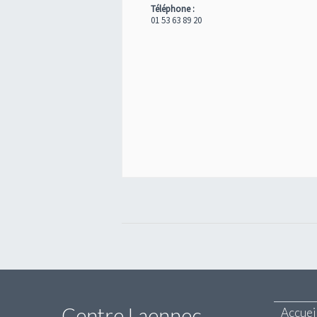
Téléphone :
01 53 63 89 20
Navigation
Évènement
Centre Laennec
Accuei