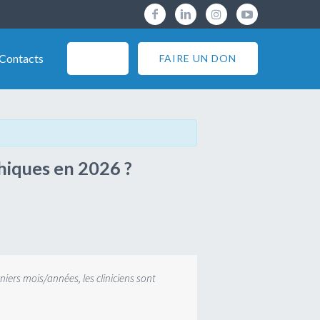
Contacts
150 ans
FAIRE UN DON
hiques en 2026 ?
ers mois/années, les cliniciens sont