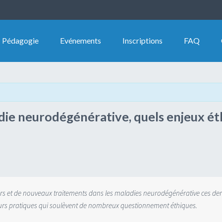
Pédagogie
Evénements
Inscriptions
FAQ
ie neurodégénérative, quels enjeux ét
s et de nouveaux traitements dans les maladies neurodégénérative ces derni
eurs pratiques qui soulèvent de nombreux questionnement éthiques.