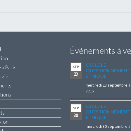
Événements à ve
l
tion
CYCLE LE
 à Paris
SEP
QUESTIONNEMENT
23
ETHIQUE
ogie
ments
mercredi 23 septembre à 
20:15
ptions
CYCLE LE
SEP
QUESTIONNEMENT
ts
30
ETHIQUE
xion
mercredi 30 septembre à 
et