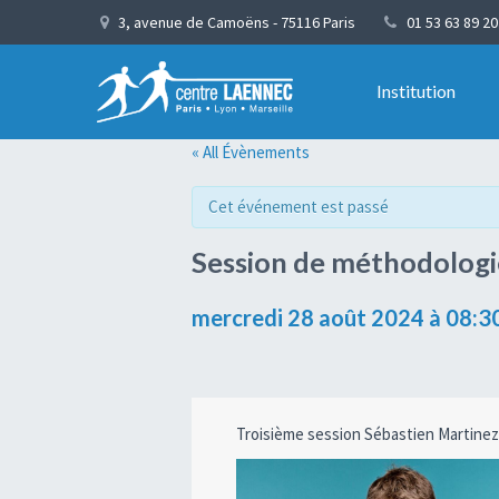
3, avenue de Camoëns - 75116 Paris
01 53 63 89 20
Institution
« All Évènements
Cet événement est passé
Session de méthodologi
mercredi 28 août 2024 à 08:3
Navigation
Troisième session Sébastien Martinez 
Évènement